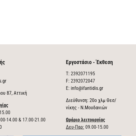
ής
Εργοστάσιο - Έκθεση
T: 2392071195
s.gr
F: 2392072047
E:
info@ifantidis.gr
ου 87, Αττική
Διεύθυνση: 20ο χλμ Θεσ/
γίας
νίκης - Ν.Μουδανιών
15.00
00-14.00 & 17.00-21.00
Ωράριο λειτουργίας
0
Δευ-Παρ:
09.00-15.00