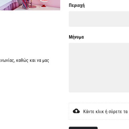
Περιοχή
Μήνυμα
νωνίας, καθώς και να μας
cloud_upload
Κάντε κλικ ή σύρετε τα