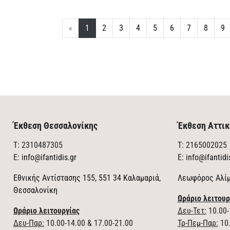
«
1
2
3
4
5
6
7
8
9
Έκθεση Θεσσαλονίκης
Έκθεση Αττικ
T: 2310487305
T: 2165002025
E:
info@ifantidis.gr
E:
info@ifantidi
Εθνικής Αντίστασης 155, 551 34 Καλαμαριά,
Λεωφόρος Αλίμ
Θεσσαλονίκη
Ωράριο λειτουρ
Ωράριο λειτουργίας
Δευ-Τετ:
10.00-
Δευ-Παρ:
10.00-14.00 & 17.00-21.00
Τρ-Πεμ-Παρ:
10.