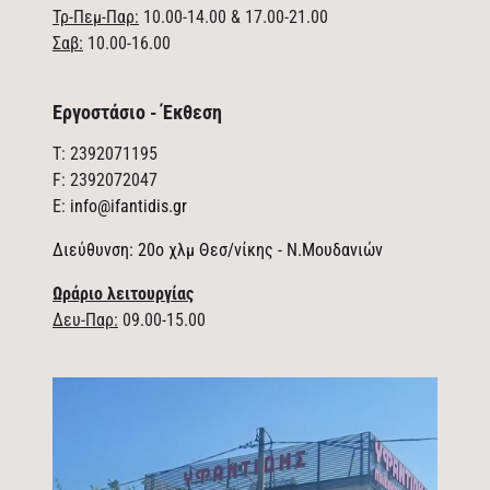
Τρ-Πεμ-Παρ:
10.00-14.00 & 17.00-21.00
Σαβ:
10.00-16.00
Εργοστάσιο - Έκθεση
T: 2392071195
F: 2392072047
E:
info@ifantidis.gr
Διεύθυνση: 20ο χλμ Θεσ/νίκης - Ν.Μουδανιών
Ωράριο λειτουργίας
Δευ-Παρ:
09.00-15.00