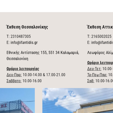
Έκθεση Θεσσαλονίκης
Έκθεση Αττικ
T: 2310487305
T: 2165002025
E:
info@ifantidis.gr
E:
info@ifantidi
Εθνικής Αντίστασης 155, 551 34 Καλαμαριά,
Λεωφόρος Αλίμ
Θεσσαλονίκη
Ωράριο λειτουρ
Ωράριο λειτουργίας
Δευ-Τετ:
10.00-
Δευ-Παρ:
10.00-14.00 & 17.00-21.00
Τρ-Πεμ-Παρ:
10.
Σαββατο:
10.00-16.00
Σαβ:
10.00-16.0