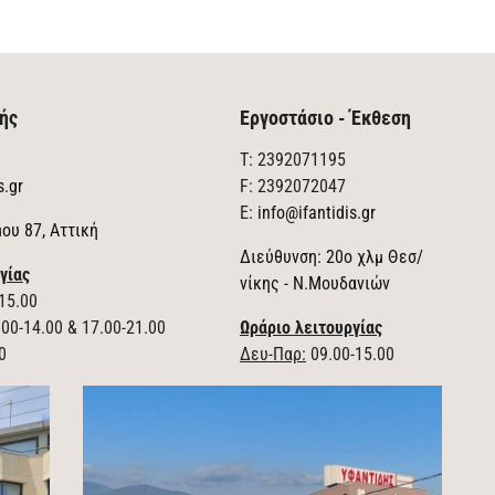
ής
Εργοστάσιο - Έκθεση
T: 2392071195
s.gr
F: 2392072047
E:
info@ifantidis.gr
ου 87, Αττική
Διεύθυνση: 20ο χλμ Θεσ/
γίας
νίκης - Ν.Μουδανιών
15.00
00-14.00 & 17.00-21.00
Ωράριο λειτουργίας
0
Δευ-Παρ:
09.00-15.00