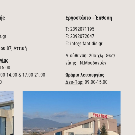
ής
Εργοστάσιο - Έκθεση
T: 2392071195
s.gr
F: 2392072047
E:
info@ifantidis.gr
ου 87, Αττική
Διεύθυνση: 20ο χλμ Θεσ/
γίας
νίκης - Ν.Μουδανιών
15.00
00-14.00 & 17.00-21.00
Ωράριο λειτουργίας
0
Δευ-Παρ:
09.00-15.00