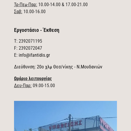
Τρ-Πεμ-Παρ:
10.00-14.00 & 17.00-21.00
Σαβ:
10.00-16.00
Εργοστάσιο - Έκθεση
T: 2392071195
F: 2392072047
E:
info@ifantidis.gr
Διεύθυνση: 20ο χλμ Θεσ/νίκης - Ν.Μουδανιών
Ωράριο λειτουργίας
Δευ-Παρ:
09.00-15.00