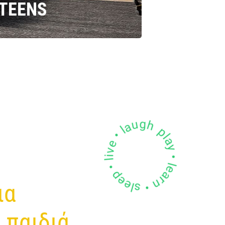
TEENS
play • learn • sleep • live • laugh •
ια
 παιδιά