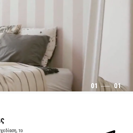
01
01
ας
χεδίαση, το