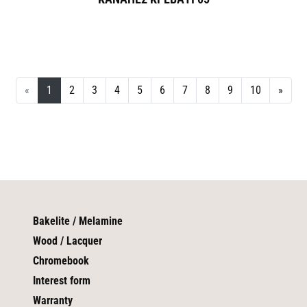
«
1
2
3
4
5
6
7
8
9
10
»
Bakelite / Melamine
Wood / Lacquer
Chromebook
Interest form
Warranty