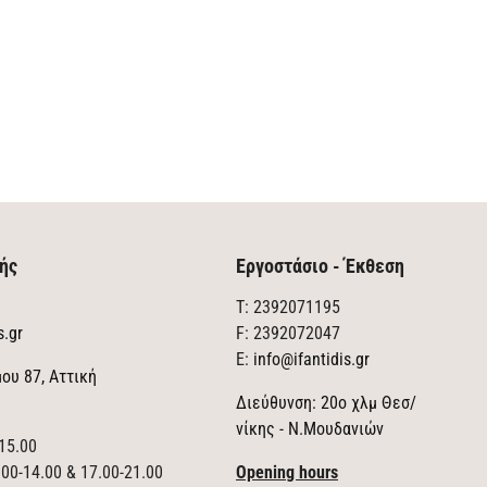
ής
Εργοστάσιο - Έκθεση
T: 2392071195
s.gr
F: 2392072047
E:
info@ifantidis.gr
ου 87, Αττική
Διεύθυνση: 20ο χλμ Θεσ/
νίκης - Ν.Μουδανιών
15.00
00-14.00 & 17.00-21.00
Opening hours