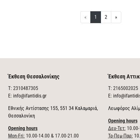
«
1
2
»
Έκθεση Θεσσαλονίκης
Έκθεση Αττικ
T: 2310487305
T: 2165002025
E:
info@ifantidis.gr
E:
info@ifantidi
Εθνικής Αντίστασης 155, 551 34 Καλαμαριά,
Λεωφόρος Αλίμ
Θεσσαλονίκη
Opening hours
Opening hours
Δευ-Τετ:
10.00-
Mon-Fri:
10.00-14.00 & 17.00-21.00
Τρ-Πεμ-Παρ:
10.