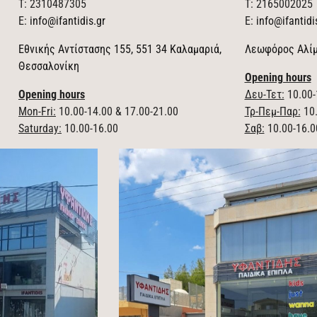
T: 2310487305
T: 2165002025
E:
info@ifantidis.gr
E:
info@ifantidi
Εθνικής Αντίστασης 155, 551 34 Καλαμαριά,
Λεωφόρος Αλίμ
Θεσσαλονίκη
Opening hours
Opening hours
Δευ-Τετ:
10.00-
Mon-Fri:
10.00-14.00 & 17.00-21.00
Τρ-Πεμ-Παρ:
10.
Saturday:
10.00-16.00
Σαβ:
10.00-16.0