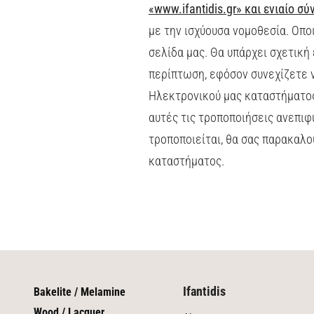
«www.
ifantidis
.gr» και ενιαίο σ
με την ισχύουσα νομοθεσία. Οπο
σελίδα μας. Θα υπάρχει σχετική
περίπτωση, εφόσον συνεχίζετε ν
Ηλεκτρονικού μας καταστήματος
αυτές τις τροποποιήσεις ανεπιφ
τροποποιείται, θα σας παρακαλο
καταστήματος.
Ifantidis
Bakelite / Melamine
Wood / Lacquer