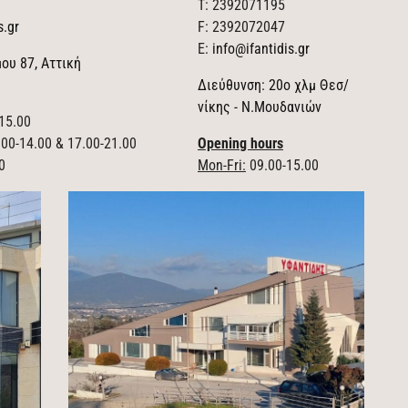
T: 2392071195
s.gr
F: 2392072047
E:
info@ifantidis.gr
ου 87, Αττική
Διεύθυνση: 20ο χλμ Θεσ/
νίκης - Ν.Μουδανιών
15.00
00-14.00 & 17.00-21.00
Opening hours
0
Mon-Fri:
09.00-15.00