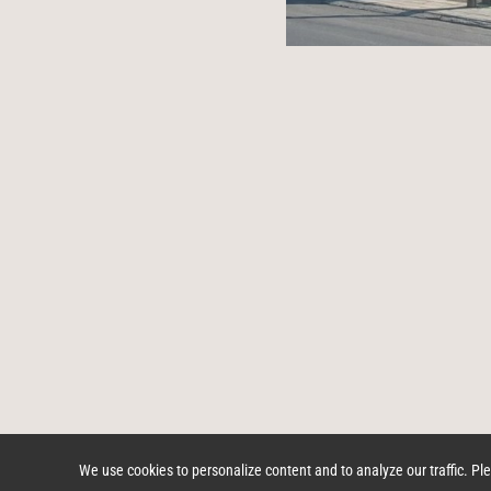
© 2026 Ifantidis - Children - juvenile furniture
Back to
We use cookies to personalize content and to analyze our traffic. Ple