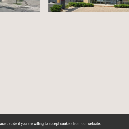
 top
arrow_upward
ase decide if you are willing to accept cookies from our website.