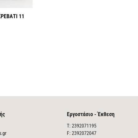
ΡΕΒΑΤΙ 11
ής
Εργοστάσιο - Έκθεση
T: 2392071195
s.gr
F: 2392072047