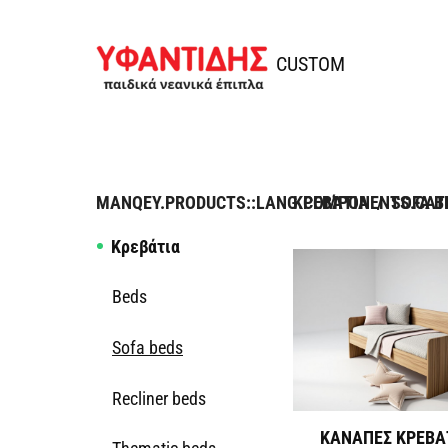
Skip to content
Ifantidis
CUSTOM
MANQEY.PRODUCTS::LANG.COMPONENTS.CAT
ΚΡΕΒΆΤΙΑ
/
SOFA B
Κρεβάτια
Beds
Sofa beds
Recliner beds
ΚΑΝΑΠΕΣ ΚΡΕΒΑΤ