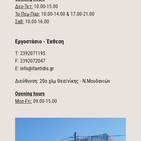
Δευ-Τετ:
10.00-15.00
Τρ-Πεμ-Παρ:
10.00-14.00 & 17.00-21.00
Σαβ:
10.00-16.00
Εργοστάσιο - Έκθεση
T: 2392071195
F: 2392072047
E:
info@ifantidis.gr
Διεύθυνση: 20ο χλμ Θεσ/νίκης - Ν.Μουδανιών
Opening hours
Mon-Fri:
09.00-15.00